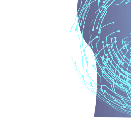
adas
liente.
Datos