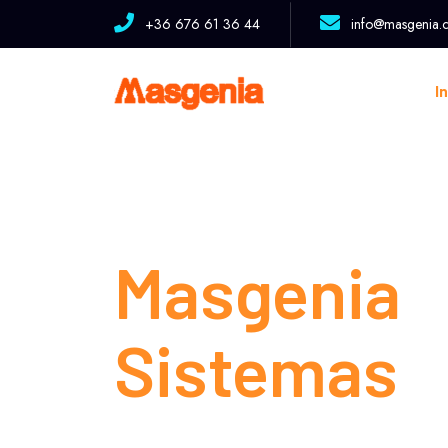
+36 676 61 36 44
info@masgenia.
Na
In
SOLUCIONES A TU ALCANCE
Masgenia
Sistemas
a
soluciones