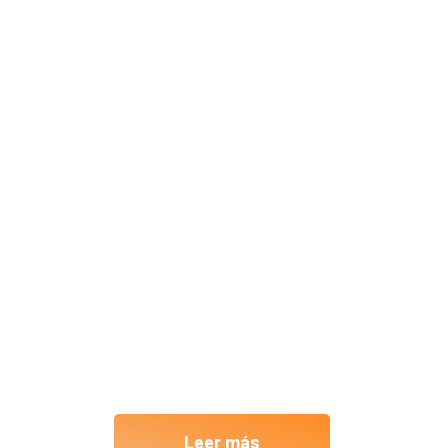
integrales
personaliz
para cada c
Software, Apps, Protección de 
Leer más