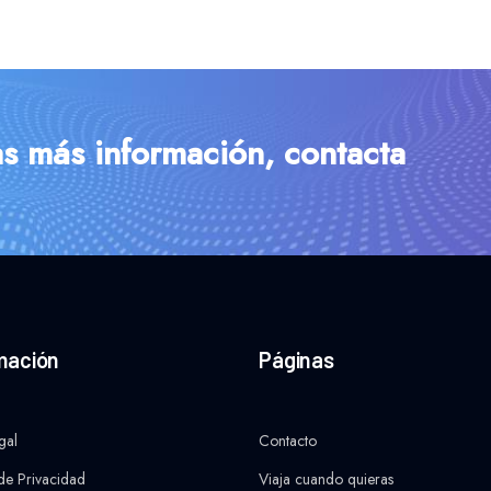
as más información, contacta
mación
Páginas
gal
Contacto
 de Privacidad
Viaja cuando quieras