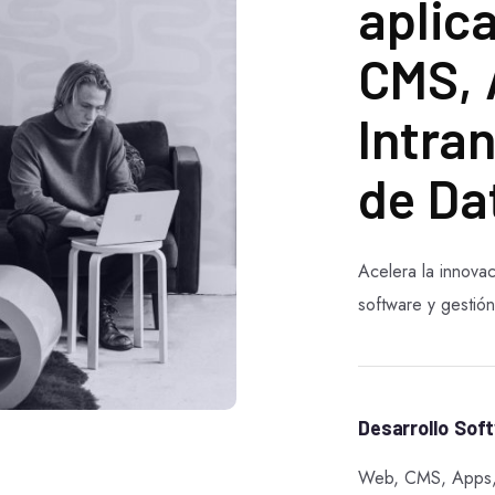
aplic
CMS, 
Intra
de Da
Acelera la innovac
software y gesti
Desarrollo Sof
Web, CMS, Apps