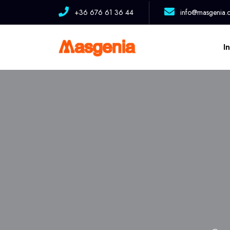
+36 676 61 36 44
info@masgenia.
Na
In